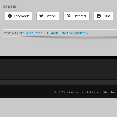
Share this:
Facebook
Twitter
Pinterest
Print
Posted in
Alle producten
,
Krukken
|
No Comments »
© 2026: Krachtstroom040
| Simplify The