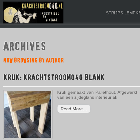
STRIJPS LEMPK
ARCHIVES
NOW BROWSING BY AUTHOR
KRUK: KRACHTSTROOM040 BLANK
Kruk gemaakt van Pallethout. Afgewerkt in
van een zijdeglans interieurlak
Read More…