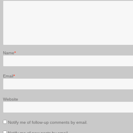
Name
*
Email
*
Website
Notify me of follow-up comments by email.