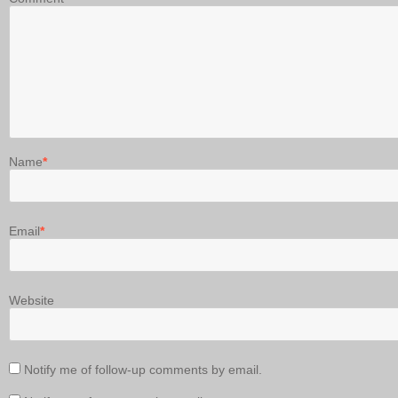
Name
*
Email
*
Website
Notify me of follow-up comments by email.