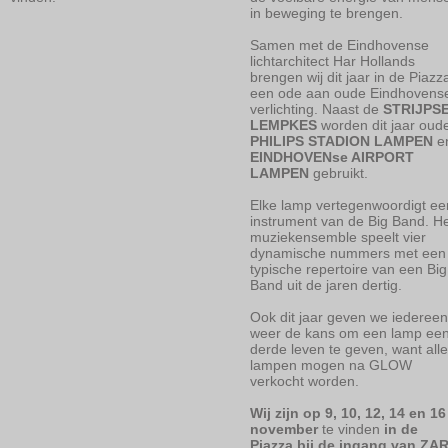
in beweging te brengen.
Samen met de Eindhovense
lichtarchitect Har Hollands
brengen wij dit jaar in de Piazz
een ode aan oude Eindhovens
verlichting. Naast de
STRIJPS
LEMPKES
worden dit jaar oud
PHILIPS STADION LAMPEN
e
EINDHOVENse AIRPORT
LAMPEN
gebruikt.
Elke lamp vertegenwoordigt ee
instrument van de Big Band. H
muziekensemble speelt vier
dynamische nummers met een
typische repertoire van een Big
Band uit de jaren dertig.
Ook dit jaar geven we iedereen
weer de kans om een lamp ee
derde leven te geven, want alle
lampen mogen na GLOW
verkocht worden.
Wij zijn op 9, 10, 12, 14 en 16
november
te vinden
in de
Piazza bij de ingang van ZA