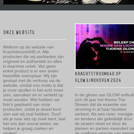
ONZE WEBSITE
Welkom op de website van
Krachtstroom040.nl. Alle
producten die wij aanbieden zijn
origineel en authentiek en alles
is daarmee uniek. Van geen
enkel product is er een ander
KRACHTSTROOM040 OP
hetzelfde exemplaar. Wij zijn
gestopt met de verkoop via de
GLOW EINDHOVEN 2024
website, omdat ons motto is dat
je onze spullen in het echt moet
zien, aanraken en er verliefd op
In de gloren van GLOW onthult
moet worden. Wel hebben we
zich dit jaar het thema The
foto's geplaatst van onze
Stream dat de essentie van
producten, zodat je alvast kunt
stroming in al haar facetten
zien wat wij zoal hebben. Dus!!
verkent. Als een rivier, menigte
als je naar iets op zoek bent, laat
en tendens die geleidelijk door
het ons dan vooral weten, we
de straten vloeit en door de
helpen je graag zoeken en
pleinen en parken meandert o
vinden!
de voelbare energie van mens