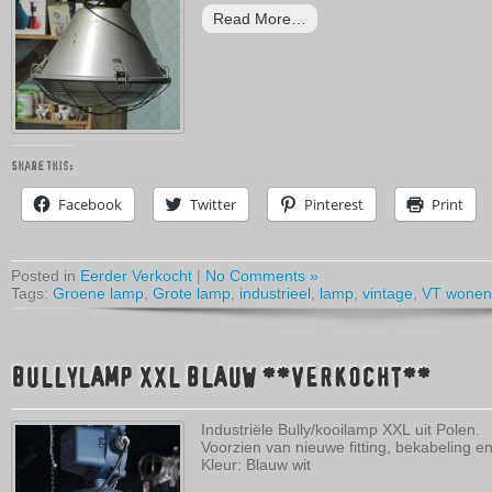
Read More…
Share this:
Facebook
Twitter
Pinterest
Print
Posted in
Eerder Verkocht
|
No Comments »
Tags:
Groene lamp
,
Grote lamp
,
industrieel
,
lamp
,
vintage
,
VT wonen
BULLYLAMP XXL BLAUW **VERKOCHT**
Industriële Bully/kooilamp XXL uit Polen.
Voorzien van nieuwe fitting, bekabeling en
Kleur: Blauw wit