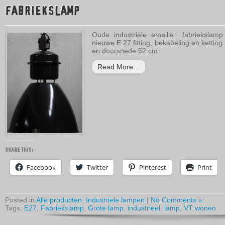
FABRIEKSLAMP
Oude industriële emaille fabriekslamp
nieuwe E 27 fitting, bekabeling en kettin
en doorsnede 52 cm
Read More…
Share this:
Facebook
Twitter
Pinterest
Print
Posted in
Alle producten
,
Industriele lampen
|
No Comments »
Tags:
E27
,
Fabriekslamp
,
Grote lamp
,
industrieel
,
lamp
,
VT wonen