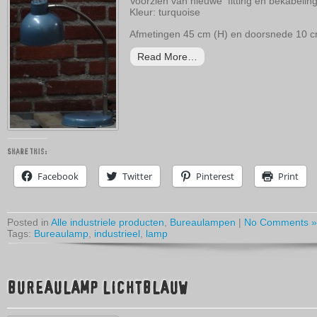
Voorzien van nieuwe fitting en bekabelin
Kleur: turquoise
Afmetingen 45 cm (H) en doorsnede 10 
Read More…
Share this:
Facebook
Twitter
Pinterest
Print
Posted in
Alle industriele producten
,
Bureaulampen
|
No Comments »
Tags:
Bureaulamp
,
industrieel
,
lamp
BUREAULAMP LICHTBLAUW