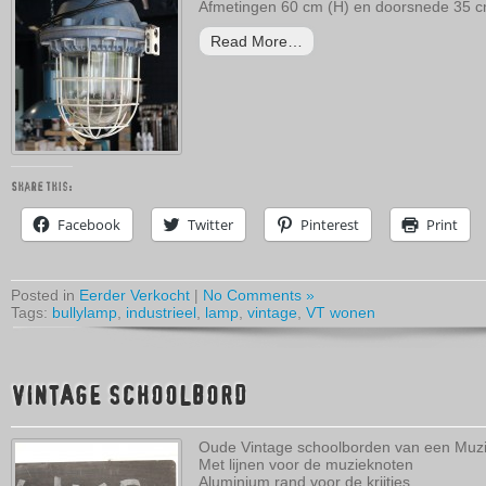
Afmetingen 60 cm (H) en doorsnede 35 
Read More…
Share this:
Facebook
Twitter
Pinterest
Print
Posted in
Eerder Verkocht
|
No Comments »
Tags:
bullylamp
,
industrieel
,
lamp
,
vintage
,
VT wonen
VINTAGE SCHOOLBORD
Oude Vintage schoolborden van een Muzi
Met lijnen voor de muzieknoten
Aluminium rand voor de krijtjes