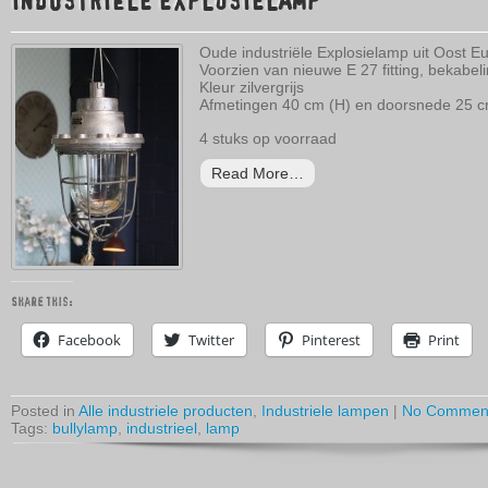
INDUSTRIËLE EXPLOSIELAMP
Oude industriële Explosielamp uit Oost E
Voorzien van nieuwe E 27 fitting, bekabel
Kleur zilvergrijs
Afmetingen 40 cm (H) en doorsnede 25 
4 stuks op voorraad
Read More…
Share this:
Facebook
Twitter
Pinterest
Print
Posted in
Alle industriele producten
,
Industriele lampen
|
No Commen
Tags:
bullylamp
,
industrieel
,
lamp