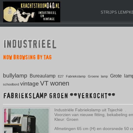
STRIJPS LEMPK
INDUSTRIEEL
NOW BROWSING BY TAG
bullylamp
Bureaulamp
Grote lam
E27
Fabriekslamp
Groene lamp
VT wonen
vintage
schoolbord
FABRIEKSLAMP GROEN **VERKOCHT**
Industriële Fabriekslamp uit Tsjechië .
Voorzien van nieuwe fitting, bekabeling en
Kleur: Groen
Afmetingen 65 cm (H) en doorsnede 50 