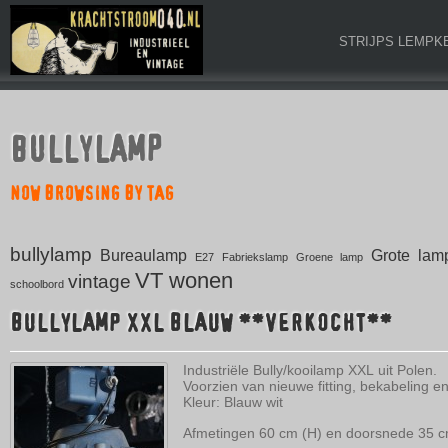
STRIJPS LEMPK
BULLYLAMP
NOW BROWSING BY TAG
bullylamp
Bureaulamp
Grote lam
E27
Fabriekslamp
Groene lamp
VT wonen
vintage
schoolbord
BULLYLAMP XXL BLAUW **VERKOCHT**
Industriële Bully/kooilamp XXL uit Polen.
Voorzien van nieuwe fitting, bekabeling en
Kleur: Blauw wit
Afmetingen 60 cm (H) en doorsnede 35 