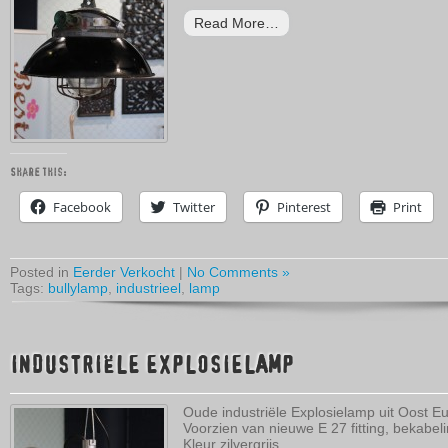
Read More…
Share this:
Facebook
Twitter
Pinterest
Print
Posted in
Eerder Verkocht
|
No Comments »
Tags:
bullylamp
,
industrieel
,
lamp
INDUSTRIËLE EXPLOSIELAMP
Oude industriële Explosielamp uit Oost E
Voorzien van nieuwe E 27 fitting, bekabel
Kleur zilvergrijs