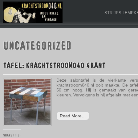
STRIJPS LEMPK
UNCATEGORIZED
TAFEL: KRACHTSTROOM040 4KANT
Deze salontafel is de vierkante ve
krachtstroom040.nl ooit maakte. De taf
50 cm hoog. Hij is gemaakt van gerecy
kleuren. Vervolgens is hij afgelakt met een
Read More…
Share this: