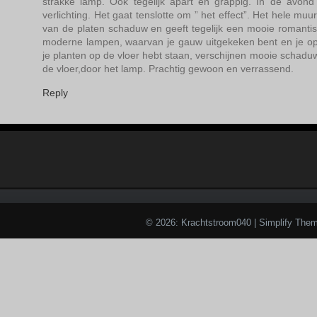
strakke lamp. Ook tegelijk apart en grappig. In de avond
verlichting. Het gaat tenslotte om ” het effect”. Het hele m
van de platen schaduw en geeft tegelijk een mooie romantis
moderne lampen, waarvan je gauw uitgekeken bent en je op
je planten op de vloer hebt staan, verschijnen mooie schad
de vloer,door het lamp. Prachtig gewoon en verrassend.
Reply
© 2026: Krachtstroom040
| Simplify The