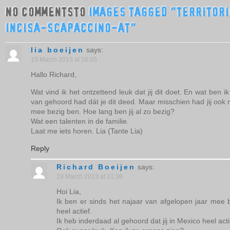
NO COMMENTSTO
IMAGES TAGGED "TERRITOR
INCISA-SCAPACCINO-AT"
lia boeijen
says:
19 March 2013 at 16:03
Hallo Richard,
Wat vind ik het ontzettend leuk dat jij dit doet. En wat ben 
van gehoord had dát je dit deed. Maar misschien had jij ook 
mee bezig ben. Hoe lang ben jij al zo bezig?
Wat een talenten in de familie.
Laat me iets horen. Lia (Tante Lia)
Reply
Richard Boeijen
says:
19 March 2013 at 21:38
Hoi Lia,
Ik ben er sinds het najaar van afgelopen jaar mee
heel actief.
Ik heb inderdaad al gehoord dat jij in Mexico heel acti