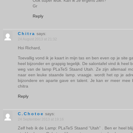
Ook super leuk. Kan ik ze ergens zien?
Gr
Reply
Chitra
says:
24 August 2013 at 21:32
Hoi Richard,
Toevallig vond ik je kaart in mijn tas en ben even op je site
heel bijzonder en grappig tegelijk. De salontafel vind ik heel
weg van de lamp PLaTeS Staand Utah. Ze zijn allemaal mooi
naar een leuke staande lamp. vraagje. wordt het op je adre
bijzondere en aparte gave en talent. Je kan er meer mee be
chitra
Reply
C.Chotoe
says:
24 September 2013 at 19:16
Zelf heb ik de Lamp: PLaTeS Staand “Utah” . Ben er heel bl